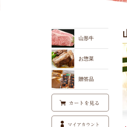
山形牛
お惣菜
贈答品