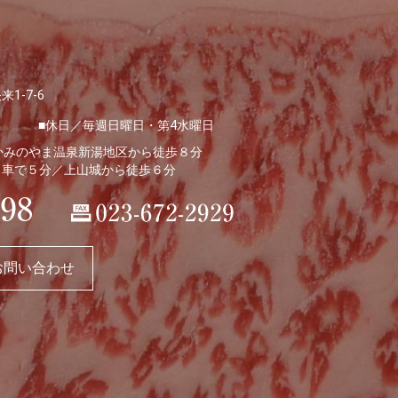
1-7-6
休日／毎週日曜日・第4水曜日
かみのやま温泉新湯地区から徒歩８分
ら車で５分／上山城から徒歩６分
お問い合わせ