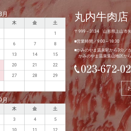
8月
丸内牛肉店
木
金
土
〒999－3134 山形県上山市矢来
1
営業時間／9:00～18:30
6
7
8
かみのやま温泉駅から3分／
13
14
15
かみのやま温泉葉山地区か
20
21
22
27
28
29
9月
木
金
土
3
4
5
10
11
12