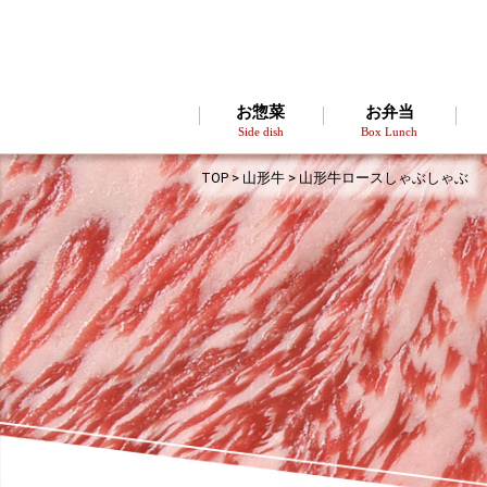
お惣菜
お弁当
Side dish
Box Lunch
TOP
>
山形牛
> 山形牛ロースしゃぶしゃぶ