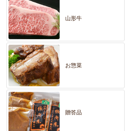
山形牛
お惣菜
贈答品