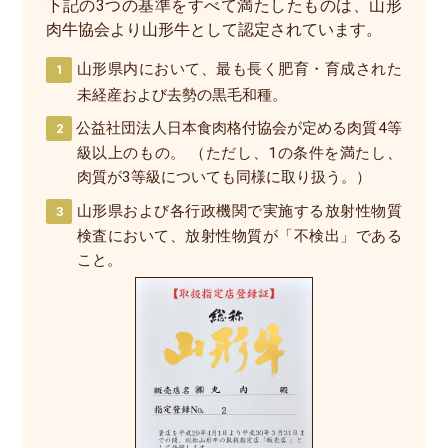
下記の3つの基準をすべて満たしたものは、山形
肉牛協会より山形牛として認定されています。
山形県内において、最も長く肥育・育成された
未経産および去勢の黒毛和種。
公益社団法人日本食肉格付協会が定める肉質4等
級以上のもの。 （ただし、1の条件を満たし、
肉質が3等級についても同様に取り扱う。）
山形県および各行政機関で実施する放射性物質
検査において、放射性物質が「不検出」である
こと。