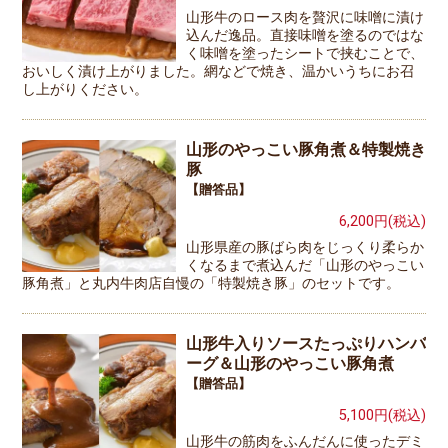
山形牛のロース肉を贅沢に味噌に漬け
込んだ逸品。直接味噌を塗るのではな
く味噌を塗ったシートで挟むことで、
おいしく漬け上がりました。網などで焼き、温かいうちにお召
し上がりください。
山形のやっこい豚角煮＆特製焼き
豚
【贈答品】
6,200円(税込)
山形県産の豚ばら肉をじっくり柔らか
くなるまで煮込んだ「山形のやっこい
豚角煮」と丸内牛肉店自慢の「特製焼き豚」のセットです。
山形牛入りソースたっぷりハンバ
ーグ＆山形のやっこい豚角煮
【贈答品】
5,100円(税込)
山形牛の筋肉をふんだんに使ったデミ