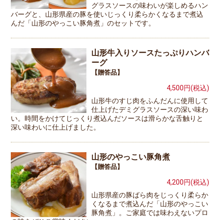
グラスソースの味わいが楽しめるハン
バーグと、山形県産の豚を使いじっくり柔らかくなるまで煮込
んだ「山形のやっこい豚角煮」のセットです。
山形牛入りソースたっぷりハンバ
ーグ
【贈答品】
4,500円(税込)
山形牛のすじ肉をふんだんに使用して
仕上げたデミグラスソースの深い味わ
い。時間をかけてじっくり煮込んだソースは滑らかな舌触りと
深い味わいに仕上げました。
山形のやっこい豚角煮
【贈答品】
4,200円(税込)
山形県産の豚ばら肉をじっくり柔らか
くなるまで煮込んだ「山形のやっこい
豚角煮」。ご家庭では味わえないプロ